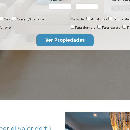
-
Casa
Garage/Cochera
Estado:
A estrenar
Buen esta
Terreno
Para demoler
Para reciclar
R
er el valor de tu