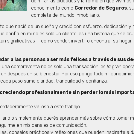
de mirar las ciudades y la forma en que vivimos e
conocimiento como
Corredor de
Seguros
, s
completa del mundo inmobiliario.
cto que nació de un sueño y creció con esfuerzo, dedicación y 
 confía en mí no es solo un cliente: es una historia que se cru
n significativas — como vender, invertir o encontrar su hogar 
dar a las personas a ser más felices a través de sus de
, una compraventa no es solo una transacción: es
la
gran opera
un después en su bienestar. Por eso pongo todo mi conocimien
ada paso sume claridad, tranquilidad y confianza.
 creciendo profesionalmente sin perder lo más importa
verdaderamente valioso a este trabajo.
biliario o simplemente querés aprender más sobre cómo tomar me
 a seguirme en mis canales de comunicación.
ales, consejos prácticos y reflexiones que pueden inspirarte a 