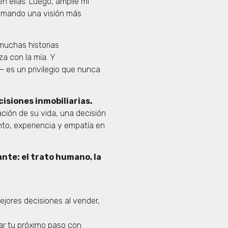
n ellas. Luego, amplié mi
umando una visión más
muchas historias
za con la mía. Y
— es un privilegio que nunca
cisiones inmobiliarias.
ción de su vida, una decisión
to, experiencia y empatía en
nte: el trato humano, la
jores decisiones al vender,
dar tu próximo paso con