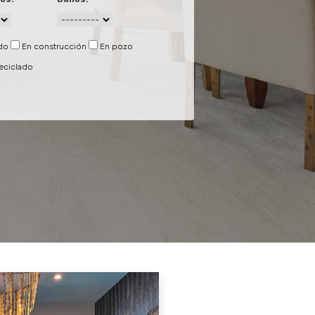
do
En construcción
En pozo
eciclado