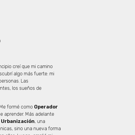
a
ncipio creí que mi camino
scubrí algo más fuerte: mi
 personas. Las
ntes, los sueños de
o. Me formé como
Operador
de aprender. Más adelante
y Urbanización
, una
cnicas, sino una nueva forma