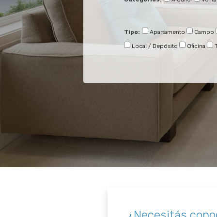
Tipo:
Apartamento
Campo
Local / Depósito
Oficina
¿Necesitás conoc